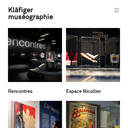
Aller
Kläfiger
au
muséographie
contenu
museographie
principal
design
Rencontres
Espace Nicollier